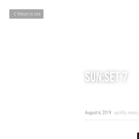
Return to site
SUN:SET 7
August 6, 2019
·
spotify,
music,